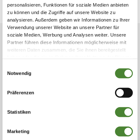
personalisieren, Funktionen für soziale Medien anbieten
zu können und die Zugriffe auf unsere Website zu
analysieren. Außerdem geben wir Informationen zu Ihrer
Verwendung unserer Website an unsere Partner für
soziale Medien, Werbung und Analysen weiter. Unsere
JETZT BERATUNGSTERMIN
Partner führen diese Informationen möglicherweise mit
VEREINBAREN!
weiteren Daten zusammen, die Sie ihnen bereitgestellt
haben oder die sie im Rahmen Ihrer Nutzung der Dienste
Ihr Hautarzt in Ihrer Nähe: in der Marienstraße 11 in
gesammelt haben. Sie geben Einwilligung zu unseren
Einwilligungsauswahl
Vechta und in der Krankenhausstraße 8–12 in
Cookies, wenn Sie unsere Webseite weiterhin nutzen.
Notwendig
Cloppenburg.
Zögern Sie nicht, uns zu kontaktieren. Wir stehen
Präferenzen
Ihnen kompetent und einfühlsam zur Seite. Jetzt
Termin vereinbaren!
Statistiken
TERMIN BUCHEN
Marketing