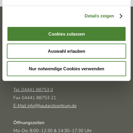
Details zeigen
ÜBAG HAUTZENTREN OLDENBURGER
LAND
Cookies zulassen
MVZ Hautzentrum Vechta
Auswahl erlauben
Adresse
Nur notwendige Cookies verwenden
Marienstraße 11
49377 Vechta
Tel. 04441 88753 0
Fax 04441 88753 21
E-Mail info@hautarztcentrum.de
Öffnungszeiten
Montag-Donnerstag
und
Mo–Do:
8:00–12:30
& 14:30–17:30 Uhr