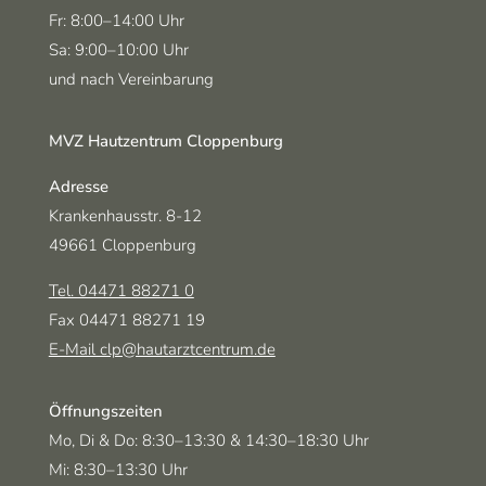
Freitag
Fr:
8:00–14:00 Uhr
Samstag
Sa:
9:00–10:00 Uhr
und nach Vereinbarung
MVZ Hautzentrum Cloppenburg
Adresse
Krankenhausstr. 8-12
49661 Cloppenburg
Tel. 04471 88271 0
Fax 04471 88271 19
E-Mail clp@hautarztcentrum.de
Öffnungszeiten
Montag, Dienstag und Donnerstag
und
Mo, Di & Do:
8:30–13:30 &
14:30–18:30 Uhr
Mittwoch
Mi:
8:30–13:30 Uhr