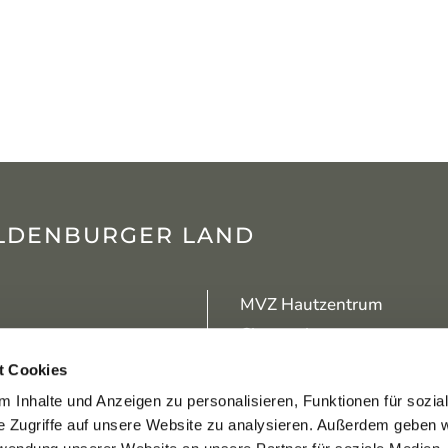
LDENBURGER LAND
MVZ Hautzentrum
Cloppenburg
ungszeiten
t Cookies
Adresse
Montag-Donnerstag
und
Do:
8:00–12:30
& 14:30–
 Inhalte und Anzeigen zu personalisieren, Funktionen für sozia
Krankenhausstr. 8-12
0 Uhr
e Zugriffe auf unsere Website zu analysieren. Außerdem geben w
49661 Cloppenburg
eitag
00–14:00 Uhr