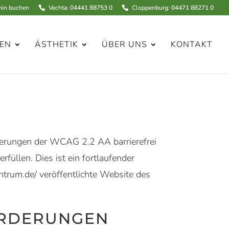
über Doctolib (öffnet in neuem Tab)
Telefonnummer MVZ
Telefonnummer MVZ
min buchen
Vechta: 04441 88753 0
Cloppenburg: 04471 88271 0
EN
ÄSTHETIK
ÜBER UNS
KONTAKT
rderungen der WCAG 2.2 AA barrierefrei
füllen. Dies ist ein fortlaufender
entrum.de/ veröffentlichte Website des
ORDERUNGEN