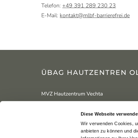
Telefon:
+49 391 289 230 23
E-Mail:
kontakt@mlbf-barrierefrei.de
ÜBAG HAUTZENTREN O
MVZ Hautzentrum Vechta
Adresse
Öffn
Diese Webseite verwende
Marienstraße 11
Mo–
Wir verwenden Cookies, um
49377 Vechta
17:3
anbieten zu können und di
Fr
Fr:
8: