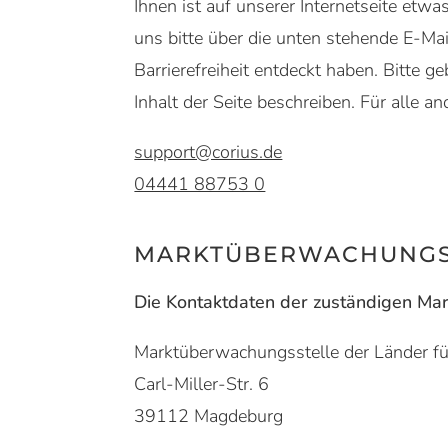
Ihnen ist auf unserer Internetseite etwa
uns bitte über die unten stehende E-Ma
Barrierefreiheit entdeckt haben. Bitte g
Inhalt der Seite beschreiben. Für alle 
support@corius.de
Telefonnummer
04441 88753 0
MARKTÜBERWACHUNG
Die Kontaktdaten der zuständigen Ma
Marktüberwachungsstelle der Länder für
Carl-Miller-Str. 6
39112 Magdeburg