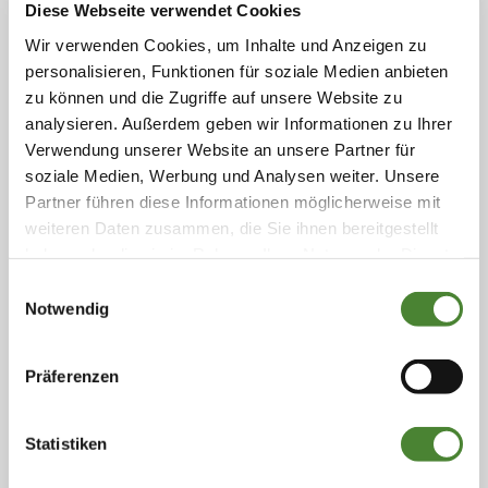
Diese Webseite verwendet Cookies
Farben
Wir verwenden Cookies, um Inhalte und Anzeigen zu
Entfernung von Schmutzeinlagerungen unter der
personalisieren, Funktionen für soziale Medien anbieten
Haut nach Verletzungen (sog.
zu können und die Zugriffe auf unsere Website zu
Schmutztätowierung)
analysieren. Außerdem geben wir Informationen zu Ihrer
Verwendung unserer Website an unsere Partner für
soziale Medien, Werbung und Analysen weiter. Unsere
NARBENTHERAPIE
Partner führen diese Informationen möglicherweise mit
weiteren Daten zusammen, die Sie ihnen bereitgestellt
Behandlung wulstiger Narben und
haben oder die sie im Rahmen Ihrer Nutzung der Dienste
Operationsnarben
gesammelt haben. Sie geben Einwilligung zu unseren
Einwilligungsauswahl
Behandlung von Aknenarben im Gesicht und am
Cookies, wenn Sie unsere Webseite weiterhin nutzen.
Notwendig
Rücken
Präferenzen
ENTFERNUNG STÖRENDER,
GUTARTIGER HAUTVERÄNDERUNGEN
Statistiken