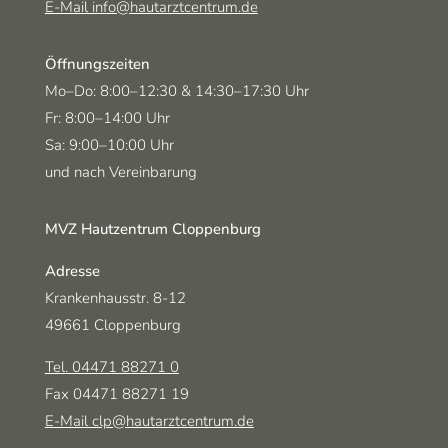
E-Mail info@hautarztcentrum.de
Öffnungszeiten
Montag-Donnerstag
und
Mo–Do:
8:00–12:30
& 14:30–17:30 Uhr
Freitag
Fr:
8:00–14:00 Uhr
Samstag
Sa:
9:00–10:00 Uhr
und nach Vereinbarung
MVZ Hautzentrum Cloppenburg
Adresse
Krankenhausstr. 8-12
49661 Cloppenburg
Tel. 04471 88271 0
Fax 04471 88271 19
E-Mail clp@hautarztcentrum.de