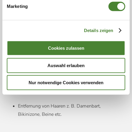
narbenfreie Muttermalentfernung
Marketing
Entfernung von Alterswarzen und Keratosen
Entfernung von Virus- bzw. Dornwarzen der
Hände und Füße
Details zeigen
Cookies zulassen
FALTENBEHANDLUNG IM GESICHT
Glättung der Haut mit dem ultragepulsten CO
-
2
Auswahl erlauben
Laser (sog. Full-Face Skin Resurfacing)
Nur notwendige Cookies verwenden
HAAERENTFERNUNG BZW. EPILATION
Entfernung von Haaren z. B. Damenbart,
Bikinizone, Beine etc.