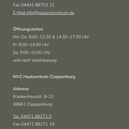
Fax 04441 88753 21
E-Mail info@hautarztcentrum.de
Öffnungszeiten
Montag-Donnerstag
und
Mo–Do:
8:00–12:30
& 14:30–17:30 Uhr
Freitag
Fr:
8:00–14:00 Uhr
Samstag
Sa:
9:00–10:00 Uhr
und nach Vereinbarung
MVZ Hautzentrum Cloppenburg
Adresse
Krankenhausstr. 8-12
49661 Cloppenburg
Tel. 04471 88271 0
Fax 04471 88271 19