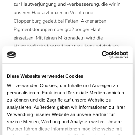
zur
Hautverjüngung und -verbesserung
, die wir in
unseren Hautarztpraxen in Vechta und
Cloppenburg gezielt bei Falten, Aknenarben,
Pigmentstörungen oder großporiger Haut
einsetzen. Mit feinen Mikronadeln wird die
Hautoberfläche kontrolliert stimuliert und dadurch
zur natürlichen Regeneration angeregt – ganz ohne
OP.
Diese Webseite verwendet Cookies
Wir verwenden Cookies, um Inhalte und Anzeigen zu
Behandlung
personalisieren, Funktionen für soziale Medien anbieten
zu können und die Zugriffe auf unsere Website zu
analysieren. Außerdem geben wir Informationen zu Ihrer
Ablauf
Verwendung unserer Website an unsere Partner für
soziale Medien, Werbung und Analysen weiter. Unsere
Partner führen diese Informationen möglicherweise mit
Ihre Vorteile