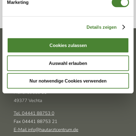
Marketing
TERMIN BUCHEN
Details zeigen
Cookies zulassen
ÜBAG HAUTZENTREN OLDENBURGER
LAND
Auswahl erlauben
MVZ Hautzentrum Vechta
Nur notwendige Cookies verwenden
Adresse
Marienstraße 11
49377 Vechta
Tel. 04441 88753 0
Fax 04441 88753 21
E-Mail info@hautarztcentrum.de