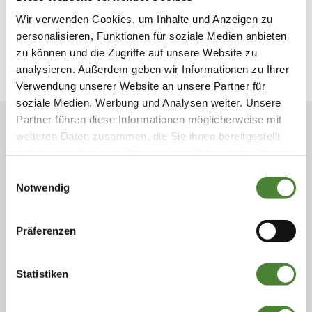
Wir verwenden Cookies, um Inhalte und Anzeigen zu
personalisieren, Funktionen für soziale Medien anbieten
zu können und die Zugriffe auf unsere Website zu
analysieren. Außerdem geben wir Informationen zu Ihrer
Verwendung unserer Website an unsere Partner für
soziale Medien, Werbung und Analysen weiter. Unsere
Partner führen diese Informationen möglicherweise mit
JETZT BERATUNGSTERMIN
weiteren Daten zusammen, die Sie ihnen bereitgestellt
haben oder die sie im Rahmen Ihrer Nutzung der Dienste
VEREINBAREN!
gesammelt haben. Sie geben Einwilligung zu unseren
Einwilligungsauswahl
Ihr Hautarzt in Ihrer Nähe: in der Marienstraße 11 in
Cookies, wenn Sie unsere Webseite weiterhin nutzen.
Notwendig
Vechta und in der Krankenhausstraße 8–12 in
Cloppenburg.
Präferenzen
Zögern Sie nicht, uns zu kontaktieren. Wir stehen
Statistiken
Ihnen kompetent und einfühlsam zur Seite. Jetzt
Termin vereinbaren!